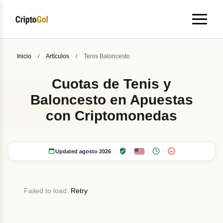
Inicio
/
Artículos
/
Tenis Baloncesto
Cuotas de Tenis y
Baloncesto en Apuestas
con Criptomonedas
Updated agosto 2026
18+
Failed to load.
Retry