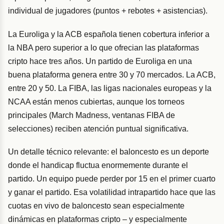
individual de jugadores (puntos + rebotes + asistencias).
La Euroliga y la ACB española tienen cobertura inferior a
la NBA pero superior a lo que ofrecian las plataformas
cripto hace tres años. Un partido de Euroliga en una
buena plataforma genera entre 30 y 70 mercados. La ACB,
entre 20 y 50. La FIBA, las ligas nacionales europeas y la
NCAA están menos cubiertas, aunque los torneos
principales (March Madness, ventanas FIBA de
selecciones) reciben atención puntual significativa.
Un detalle técnico relevante: el baloncesto es un deporte
donde el handicap fluctua enormemente durante el
partido. Un equipo puede perder por 15 en el primer cuarto
y ganar el partido. Esa volatilidad intrapartido hace que las
cuotas en vivo de baloncesto sean especialmente
dinámicas en plataformas cripto – y especialmente