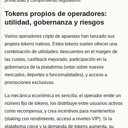
privacidad y cumplimiento regulatorio.
Tokens propios de operadores:
utilidad, gobernanza y riesgos
Varios operadores cripto de apuestas han lanzado sus
propios tokens nativos. Estos tokens suelen ofrecer una
combinación de utilidades: descuentos en el margen de
las cuotas, cashback mejorado, participación en la
gobernanza de la plataforma (votar sobre nuevos
mercados, deportes o funcionalidades), y acceso a
promociones exclusivas.
La mecánica económica es sencilla: el operador emite un
número fijo de tokens, los distribuye entre usuarios activos
como recompensa, y crea incentivos para mantenerlos
(staking con rendimiento, acceso a niveles VIP). Si la
plataforma crece y la demanda de tokens aumenta, su