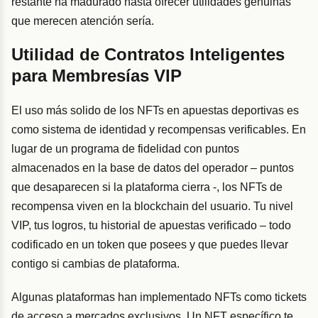
restante ha madurado hasta ofrecer utilidades genuinas
que merecen atención sería.
Utilidad de Contratos Inteligentes
para Membresías VIP
El uso más solido de los NFTs en apuestas deportivas es
como sistema de identidad y recompensas verificables. En
lugar de un programa de fidelidad con puntos
almacenados en la base de datos del operador – puntos
que desaparecen si la plataforma cierra -, los NFTs de
recompensa viven en la blockchain del usuario. Tu nivel
VIP, tus logros, tu historial de apuestas verificado – todo
codificado en un token que posees y que puedes llevar
contigo si cambias de plataforma.
Algunas plataformas han implementado NFTs como tickets
de acceso a mercados exclusivos. Un NFT específico te