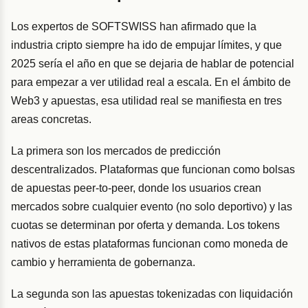
Los expertos de SOFTSWISS han afirmado que la
industria cripto siempre ha ido de empujar límites, y que
2025 sería el año en que se dejaria de hablar de potencial
para empezar a ver utilidad real a escala. En el ámbito de
Web3 y apuestas, esa utilidad real se manifiesta en tres
areas concretas.
La primera son los mercados de predicción
descentralizados. Plataformas que funcionan como bolsas
de apuestas peer-to-peer, donde los usuarios crean
mercados sobre cualquier evento (no solo deportivo) y las
cuotas se determinan por oferta y demanda. Los tokens
nativos de estas plataformas funcionan como moneda de
cambio y herramienta de gobernanza.
La segunda son las apuestas tokenizadas con liquidación