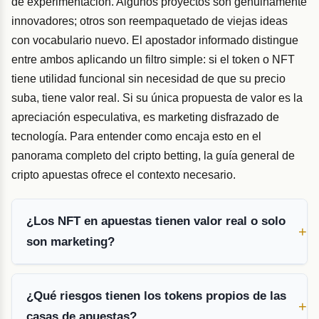
de experimentación. Algunos proyectos son genuinamente
innovadores; otros son reempaquetado de viejas ideas
con vocabulario nuevo. El apostador informado distingue
entre ambos aplicando un filtro simple: si el token o NFT
tiene utilidad funcional sin necesidad de que su precio
suba, tiene valor real. Si su única propuesta de valor es la
apreciación especulativa, es marketing disfrazado de
tecnología. Para entender como encaja esto en el
panorama completo del cripto betting, la guía general de
cripto apuestas ofrece el contexto necesario.
¿Los NFT en apuestas tienen valor real o solo
son marketing?
¿Qué riesgos tienen los tokens propios de las
casas de apuestas?