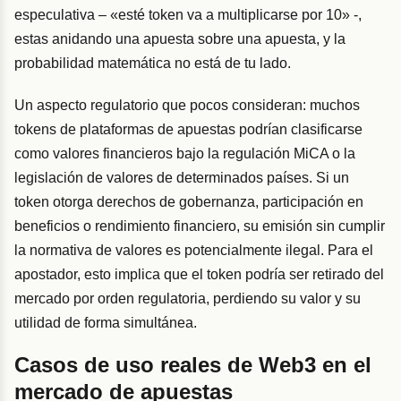
especulativa – «esté token va a multiplicarse por 10» -,
estas anidando una apuesta sobre una apuesta, y la
probabilidad matemática no está de tu lado.
Un aspecto regulatorio que pocos consideran: muchos
tokens de plataformas de apuestas podrían clasificarse
como valores financieros bajo la regulación MiCA o la
legislación de valores de determinados países. Si un
token otorga derechos de gobernanza, participación en
beneficios o rendimiento financiero, su emisión sin cumplir
la normativa de valores es potencialmente ilegal. Para el
apostador, esto implica que el token podría ser retirado del
mercado por orden regulatoria, perdiendo su valor y su
utilidad de forma simultánea.
Casos de uso reales de Web3 en el
mercado de apuestas