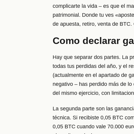
complicarte la vida – es que el m
patrimonial. Donde tu ves «apost
de apuesta, retiro, venta de BTC.
Como declarar ga
Hay que separar dos partes. La p
todas tus perdidas del año, y el r
(actualmente en el apartado de ga
negativo – has perdido más de lo
del mismo ejercicio, con limitacio
La segunda parte son las ganancia
técnica. Si recibiste 0,05 BTC c
0,05 BTC cuando vale 70.000 euros