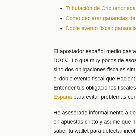
Tributación de Criptomoneda
Como declarar ganancias de 
Doble evento fiscal: ganancia
El apostador español medio gasta
DGOJ. Lo que muy pocos de esos 
sino dos obligaciones fiscales sim
el doble evento fiscal que Hacie
Entender tus obligaciones fiscale
España
para evitar problemas co
He asesorado informalmente a dec
en apuestas cripto y asume que no
saber tu wallet para detectar inco