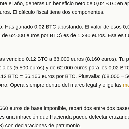
te el año, generas un beneficio neto de 0,02 BTC en apu
ros. El cálculo fiscal tiene dos componentes.
. Has ganado 0,02 BTC apostando. El valor de esos 0,
e 62.000 euros por BTC) es de 1.240 euros. Esa es tu 
as vendido 0,12 BTC a 68.000 euros (8.160 euros). Tu p
ciales (5.500 euros) y de 62.000 euros para los 0,02 BT
,12 BTC = 56.166 euros por BTC. Plusvalia: (68.000 – 5
orro. Opera siempre dentro del marco legal y elige las
me
2.660 euros de base imponible, repartidos entre dos bases
o es una infracción que Hacienda puede detectar cruzan
8) con declaraciones de patrimonio.