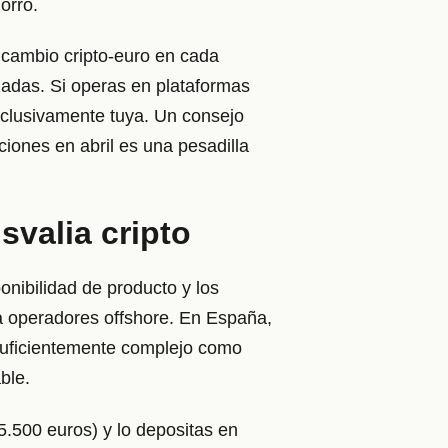
orro.
e cambio cripto-euro en cada
zadas. Si operas en plataformas
exclusivamente tuya. Un consejo
ciones en abril es una pesadilla
svalia cripto
onibilidad de producto y los
 a operadores offshore. En España,
o suficientemente complejo como
ble.
5.500 euros) y lo depositas en