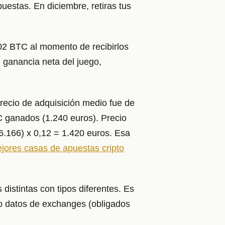
estas. En diciembre, retiras tus
02 BTC al momento de recibirlos
ganancia neta del juego,
recio de adquisición medio fue de
C ganados (1.240 euros). Precio
6.166) x 0,12 = 1.420 euros. Esa
jores casas de apuestas cripto
 distintas con tipos diferentes. Es
do datos de exchanges (obligados