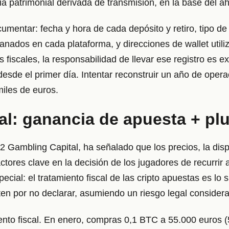
a patrimonial derivada de transmisión, en la base del ah
cumentar: fecha y hora de cada depósito y retiro, tipo d
ados en cada plataforma, y direcciones de wallet utili
 fiscales, la responsabilidad de llevar ese registro es 
desde el primer día. Intentar reconstruir un año de opera
miles de euros.
al: ganancia de apuesta + plu
2 Gambling Capital, ha señalado que los precios, la disp
tores clave en la decisión de los jugadores de recurrir
ecial: el tratamiento fiscal de las cripto apuestas es l
n por no declarar, asumiendo un riesgo legal considera
nto fiscal. En enero, compras 0,1 BTC a 55.000 euros (