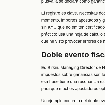
plusvalia se declara como gananci
El registro es clave. Necesitas do
momento, importes apostados y gan
sin KYC que no emiten certificados
práctico: usa una hoja de cálculo 
que he visto provocar errores de 
Doble evento fisc
Ed Birkin, Managing Director de H
impuestos sobre ganancias son fac
esa frase tiene una resonancia esp
para que muchos apostadores opte
Un ejemplo concreto del doble eve