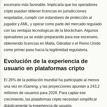
escenario más favorable. Implicaría que los operadores
cripto puedan obtener licencias en jurisdicciones
respetadas, cumplir con estandares de protección al
jugador y AML, y operar como parte del mercado regulado
con las ventajas tecnologicas de la blockchain. Algunos
operadores ya se están preparando para ese escenario,
obteniendo licencias en Malta, Gibraltar o el Reino Unido
como primer paso hacia la legitimidad regulatoria.
Evolución de la experiencia de
usuario en plataformas cripto
El 26% de la población mundial ha participado al menos
una vez en iGaming, y las proyecciones apuntan a 243,2
millones de usuarios para 2028. Para captar ese
crecimiento, las plataformas cripto necesitan simplificar
drásticamente la experiencia de usuario.