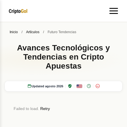
Inicio
/
Artículos
/
Futuro Tendencias
Avances Tecnológicos y
Tendencias en Cripto
Apuestas
Updated agosto 2026
18+
Failed to load.
Retry