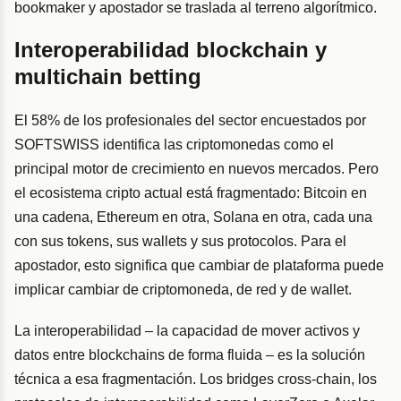
bookmaker y apostador se traslada al terreno algorítmico.
Interoperabilidad blockchain y
multichain betting
El 58% de los profesionales del sector encuestados por
SOFTSWISS identifica las criptomonedas como el
principal motor de crecimiento en nuevos mercados. Pero
el ecosistema cripto actual está fragmentado: Bitcoin en
una cadena, Ethereum en otra, Solana en otra, cada una
con sus tokens, sus wallets y sus protocolos. Para el
apostador, esto significa que cambiar de plataforma puede
implicar cambiar de criptomoneda, de red y de wallet.
La interoperabilidad – la capacidad de mover activos y
datos entre blockchains de forma fluida – es la solución
técnica a esa fragmentación. Los bridges cross-chain, los